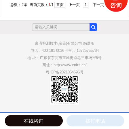
总数：2条 当前页数：
1
/1
首页
上一页
1
下一页
尾页
富港检测技术(东莞)有限公司 触屏版
电话：400-181-0036 手机：13725755784
地 址：广东省东莞市东城街道皂三市场街5号
网址：http://www.cnfts.cn/
粤ICP备2021054696号
在线咨询
拨打电话
首页
关于
检测
案例
联系